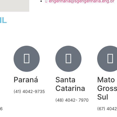
engenharia@sgengenharia.eng.br
IL
Paraná
Santa
Mato
Catarina
Gros
(41) 4042-9735
Sul
(48) 4042- 7970
36
(67) 404